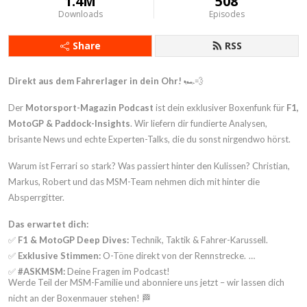
1.4M
508
Downloads
Episodes
Share
RSS
Direkt aus dem Fahrerlager in dein Ohr!
🏎️💨
Der
Motorsport-Magazin Podcast
ist dein exklusiver Boxenfunk für
F1,
MotoGP & Paddock-Insights
. Wir liefern dir fundierte Analysen,
brisante News und echte Experten-Talks, die du sonst nirgendwo hörst.
Warum ist Ferrari so stark? Was passiert hinter den Kulissen? Christian,
Markus, Robert und das MSM-Team nehmen dich mit hinter die
Absperrgitter.
Das erwartet dich:
✅
F1 & MotoGP Deep Dives:
Technik, Taktik & Fahrer-Karussell.
✅
Exklusive Stimmen:
O-Töne direkt von der Rennstrecke.
✅
#ASKMSM:
Deine Fragen im Podcast!
Werde Teil der MSM-Familie und abonniere uns jetzt – wir lassen dich
nicht an der Boxenmauer stehen! 🏁